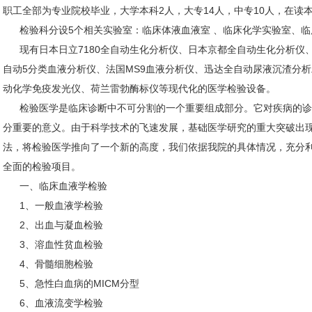
职工全部为专业院校毕业，大学本科2人，大专14人，中专10人，在读本
检验科分设5个相关实验室：临床体液血液室 、临床化学实验室、临
现有日本日立7180全自动生化分析仪、日本京都全自动生化分析仪、美国
自动5分类血液分析仪、法国MS9血液分析仪、迅达全自动尿液沉渣分
动化学免疫发光仪、荷兰雷勃酶标仪等现代化的医学检验设备。
检验医学是临床诊断中不可分割的一个重要组成部分。它对疾病的诊
分重要的意义。由于科学技术的飞速发展，基础医学研究的重大突破出
法，将检验医学推向了一个新的高度，我们依据我院的具体情况，充分
全面的检验项目。
一、临床血液学检验
1、一般血液学检验
2、出血与凝血检验
3、溶血性贫血检验
4、骨髓细胞检验
5、急性白血病的MICM分型
6、血液流变学检验