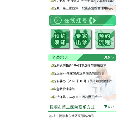
关于收看“学习强国”学习平台知识竞赛的通知
抚顺市第三医院第一批重点监控合理用药药品目录 （化药及生物制品）
抚新疫防指办18--口罩选择与使用技术
抚卫函2--居家隔离观察感染防控指引
抚安委办【2020】10号（关于加强疫情防控期间使用酒精等消毒产品安全防范的通知)
应急救护小常识
防治痛风，从改变生活习惯开始
地址：抚顺市东洲区绥阳路28号