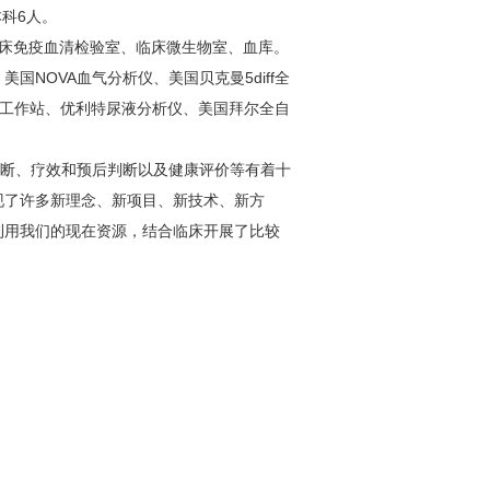
科6人。
床免疫血清检验室、临床微生物室、血库。
NOVA血气分析仪、美国贝克曼5diff全
析工作站、优利特尿液分析仪、美国拜尔全自
断、疗效和预后判断以及健康评价等有着十
现了许多新理念、新项目、新技术、新方
利用我们的现在资源，结合临床开展了比较