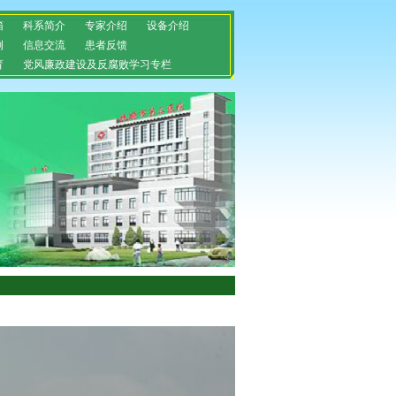
箱
科系简介
专家介绍
设备介绍
例
信息交流
患者反馈
育
党风廉政建设及反腐败学习专栏